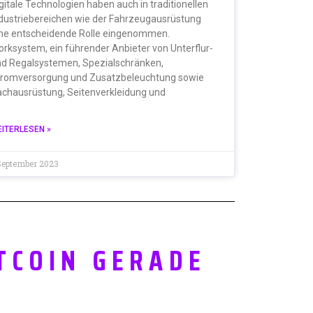
gitale Technologien haben auch in traditionellen
dustriebereichen wie der Fahrzeugausrüstung
ne entscheidende Rolle eingenommen.
rksystem, ein führender Anbieter von Unterflur-
d Regalsystemen, Spezialschränken,
tromversorgung und Zusatzbeleuchtung sowie
chausrüstung, Seitenverkleidung und
ITERLESEN »
September 2023
TCOIN GERADE