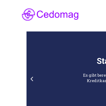
Cedomag.com
CedoMag.com – Infos über das brandheiße 
St
Es gibt ber
Kreditkar