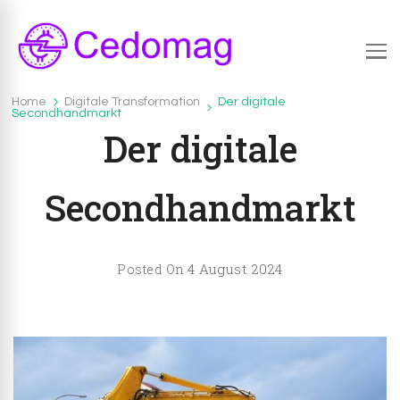
Cedomag.com
CedoMag.com – Infos über das brandheiße Thema
Home
Digitale Transformation
Der digitale
Digitale Transformation
Secondhandmarkt
Digitalisierung
Der digitale
Secondhandmarkt
4 August 2024
Posted On