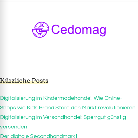
Cedomag.com
CedoMag.com – Infos über das
brandheiße Thema Digitalisierung
Kürzliche Posts
Digitalisierung im Kindermodehandel: Wie Online-
Shops wie Kids Brand Store den Markt revolutionieren
Digitalisierung im Versandhandel: Sperrgut günstig
versenden
Der digitale Secondhandmarkt