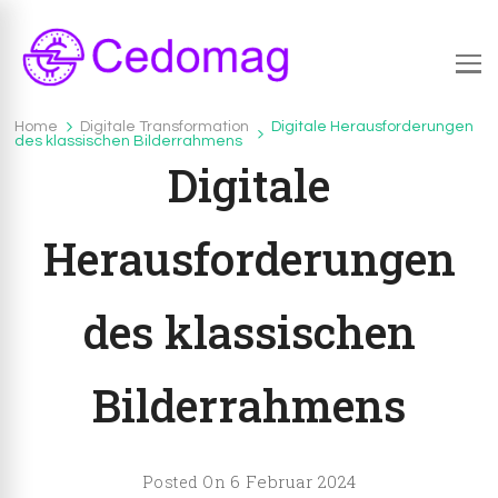
Cedomag.com
CedoMag.com – Infos über das brandheiße Thema
Home
Digitale Transformation
Digitale Herausforderungen
Digitale Transformation
des klassischen Bilderrahmens
Digitalisierung
Digitale
Herausforderungen
des klassischen
Bilderrahmens
6 Februar 2024
Posted On